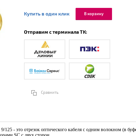
Купить в один клик
В корзину
Отправим с терминала ТК:
Сравнить
9/125 - это отрезок оптического кабеля c одним волокном (в бу
рами SC с двух сторон.