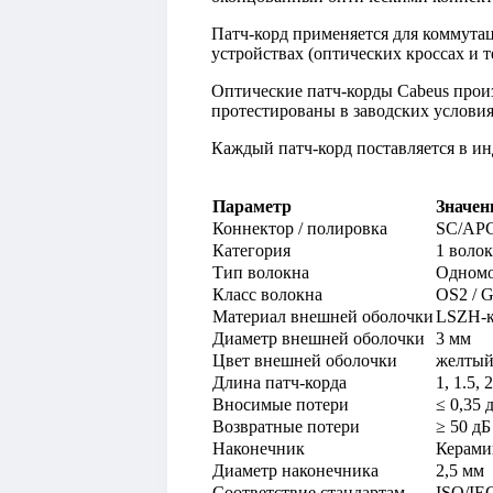
Патч-корд применяется для коммутац
устройствах (оптических кроссах и
Оптические патч-корды Cabeus прои
протестированы в заводских условия
Каждый патч-корд поставляется в и
Параметр
Значен
Коннектор / полировка
SC/APC
Категория
1 волок
Тип волокна
Одномо
Класс волокна
OS2 / 
Материал внешней оболочки
LSZH-к
Диаметр внешней оболочки
3 мм
Цвет внешней оболочки
желты
Длина патч-корда
1, 1.5, 
Вносимые потери
≤ 0,35 
Возвратные потери
≥ 50 дБ
Наконечник
Керами
Диаметр наконечника
2,5 мм
Соответствие стандартам
ISO/IE