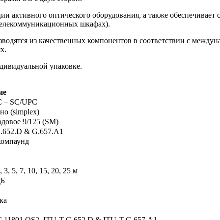
ии активного оптического оборудования, а также обеспечивает
 телекоммуникационных шкафах).
зводятся из качественных компонентов в соответствии с междун
х.
ндивидуальной упаковке.
ие
 – SC/UPC
но (simplex)
довое 9/125 (SM)
G.652.D & G.657.A1
омпаунд
й
2, 3, 5, 7, 10, 15, 20, 25 м
дБ
ка
C 11801 OS2, ITU-T G.652.D & ITU-T G.657.A1