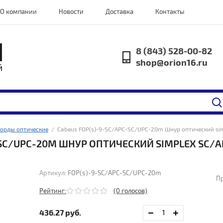
О компании
Новости
Доставка
Контакты
8 (843) 528-00-82
shop@orion16.ru
орды оптические
  /  Cabeus FOP(s)-9-SC/APC-SC/UPC-20m Шнур оптический s
-SC/UPC-20M ШНУР ОПТИЧЕСКИЙ SIMPLEX SC/A
Артикул:
FOP(s)-9-SC/APC-SC/UPC-20m
Пр
Рейтинг:
(0 голосов)
436.27
руб.