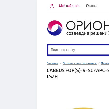
Мой кабинет
Главная
Главная
  /  
Оптические компоненты
  /  
Патчк
CABEUS FOP(S)-9-SC/APC
LSZH