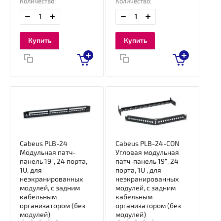
Количество:
Количество:
Купить
Купить
Cabeus PLB-24
Cabeus PLB-24-CON
Модульная патч-
Угловая модульная
панель 19", 24 порта,
патч-панель 19", 24
1U, для
порта, 1U , для
неэкранированных
неэкранированных
модулей, с задним
модулей, с задним
кабельным
кабельным
организатором (без
организатором (без
модулей)
модулей)