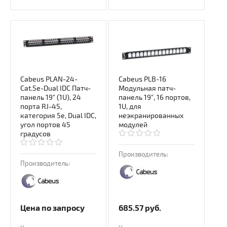
Cabeus PLAN-24-
Cabeus PLB-16
Cat.5e-Dual IDC Патч-
Модульная патч-
панель 19" (1U), 24
панель 19", 16 портов,
порта RJ-45,
1U, для
категория 5e, Dual IDC,
неэкранированных
угол портов 45
модулей
градусов
Производитель:
Производитель:
Цена по запросу
685.57
руб.