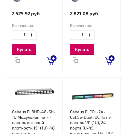
2 525.92
руб.
2 821.08
руб.
Количество:
Количество:
Купить
Купить
Cabeus PLBHD-48-SH-
Cabeus PLCOL-24-
1U Модульная патч-
Cat.5e-Dual IDC Патч-
панель высокой
панель 19" (1U), 24
плотности 19" (1U), 48
порта RJ-45,
портов, для
категория 5e, Dual IDC,