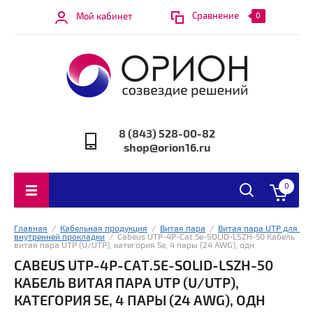
Сравнение
Мой кабинет
0
8 (843) 528-00-82
shop@orion16.ru
0
Главная
  /  
Кабельная продукция
  /  
Витая пара
  /  
Витая пара UTP для 
внутренней прокладки
  /  Cabeus UTP-4P-Cat.5e-SOLID-LSZH-50 Кабель 
витая пара UTP (U/UTP), категория 5e, 4 пары (24 AWG), одн
CABEUS UTP-4P-CAT.5E-SOLID-LSZH-50
КАБЕЛЬ ВИТАЯ ПАРА UTP (U/UTP),
КАТЕГОРИЯ 5E, 4 ПАРЫ (24 AWG), ОДН