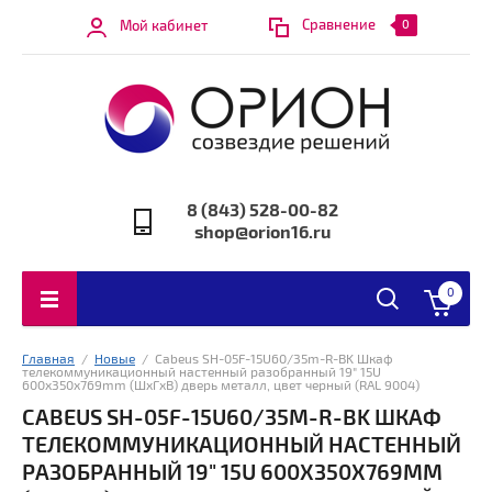
Сравнение
Мой кабинет
0
8 (843) 528-00-82
shop@orion16.ru
0
Главная
  /  
Новые
  /  Cabeus SH-05F-15U60/35m-R-BK Шкаф 
телекоммуникационный настенный разобранный 19" 15U 
600x350x769mm (ШхГхВ) дверь металл, цвет черный (RAL 9004)
CABEUS SH-05F-15U60/35M-R-BK ШКАФ
ТЕЛЕКОММУНИКАЦИОННЫЙ НАСТЕННЫЙ
РАЗОБРАННЫЙ 19" 15U 600X350X769MM