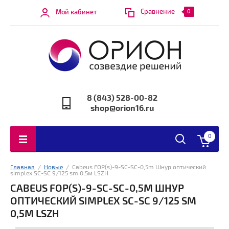
Сравнение
Мой кабинет
0
8 (843) 528-00-82
shop@orion16.ru
0
Главная
  /  
Новые
  /  Cabeus FOP(s)-9-SC-SC-0,5m Шнур оптический 
simplex SC-SC 9/125 sm 0,5м LSZH
CABEUS FOP(S)-9-SC-SC-0,5M ШНУР
ОПТИЧЕСКИЙ SIMPLEX SC-SC 9/125 SM
0,5М LSZH